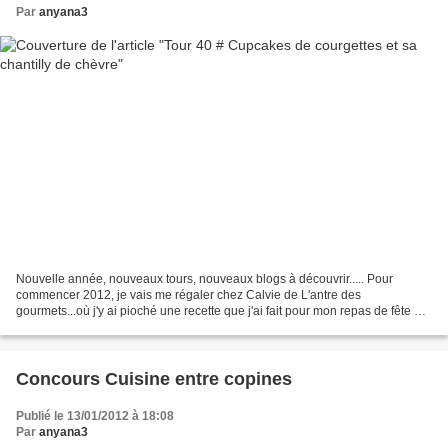
Par
anyana3
Nouvelle année, nouveaux tours, nouveaux blogs à découvrir..... Pour
commencer 2012, je vais me régaler chez Calvie de L'antre des
gourmets...où j'y ai pioché une recette que j'ai fait pour mon repas de fête du
27 décembre et finalement du 30 décembre...
Concours Cuisine entre copines
Publié le 13/01/2012 à 18:08
Par
anyana3