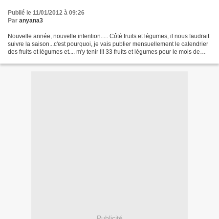
Publié le 11/01/2012 à 09:26
Par
anyana3
Nouvelle année, nouvelle intention..... Côté fruits et légumes, il nous faudrait
suivre la saison...c'est pourquoi, je vais publier mensuellement le calendrier
des fruits et légumes et.... m'y tenir !!! 33 fruits et légumes pour le mois de
janvier Légumes...
Publicité