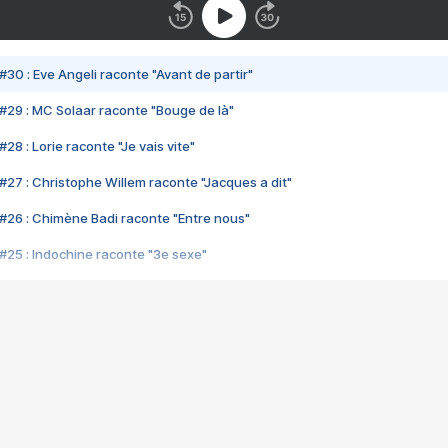
#30 : Eve Angeli raconte "Avant de partir"
#29 : MC Solaar raconte "Bouge de là"
28 : Lorie raconte "Je vais vite"
#27 : Christophe Willem raconte "Jacques a dit"
#26 : Chimène Badi raconte "Entre nous"
#25 : Indochine raconte "3e sexe"
#24 : Zaho raconte "C'est chelou"
#23 : Patrick Bruel raconte "Au café des délices"
#22 : Kyo raconte "Le chemin"
#21 : Nolwenn Leroy raconte "Cassé"
#20 : Patrick Hernandez raconte "Born to be alive"