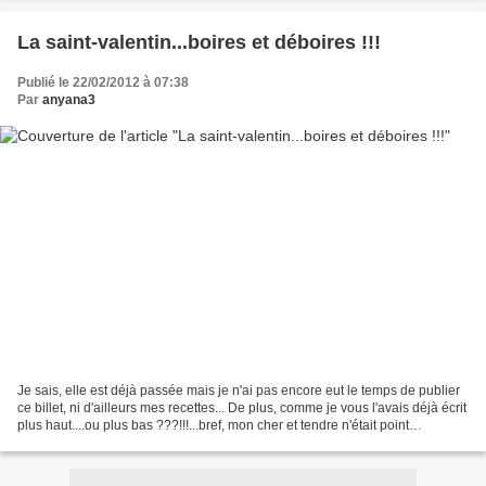
La saint-valentin...boires et déboires !!!
Publié le 22/02/2012 à 07:38
Par
anyana3
Je sais, elle est déjà passée mais je n'ai pas encore eut le temps de publier
ce billet, ni d'ailleurs mes recettes... De plus, comme je vous l'avais déjà écrit
plus haut....ou plus bas ???!!!...bref, mon cher et tendre n'était point
disponible le 14...