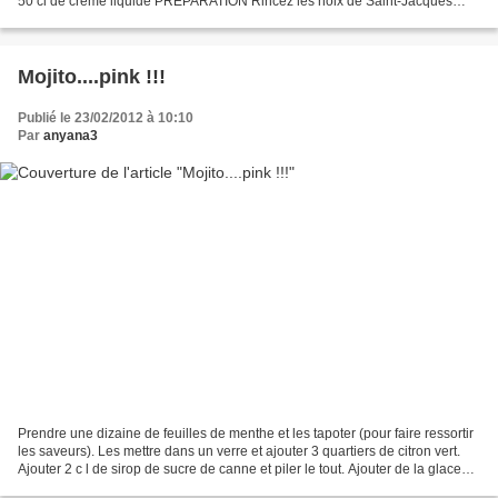
50 cl de crème liquide PRÉPARATION Rincez les noix de Saint-Jacques
sous un filet d’eau et retirez...
Mojito....pink !!!
Publié le 23/02/2012 à 10:10
Par
anyana3
Prendre une dizaine de feuilles de menthe et les tapoter (pour faire ressortir
les saveurs). Les mettre dans un verre et ajouter 3 quartiers de citron vert.
Ajouter 2 c l de sirop de sucre de canne et piler le tout. Ajouter de la glace
pilée jusqu'en...