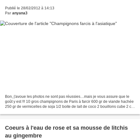
Publié le 28/02/2012 à 14:13
Par
anyana3
Bon, j'avoue les photos ne sont pas réussies....mais je vous assure que le
goût y est !!! 10 gros champignons de Paris à farcir 600 gr de viande hachée
250 gr de vermicelles de soja 1/2 boite de lait de coco 2 bouillons cube 2 cc
d'épices cajun 2 oignons...
Coeurs à l'eau de rose et sa mousse de litchis
au gingembre