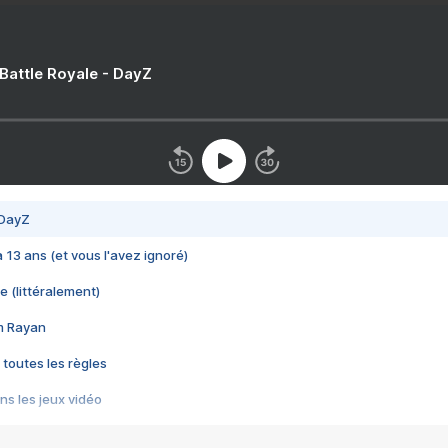
 Battle Royale - DayZ
 DayZ
 a 13 ans (et vous l'avez ignoré)
e (littéralement)
im Rayan
 toutes les règles
s les jeux vidéo
us choquant de Rockstar ? - Le scandale BULLY