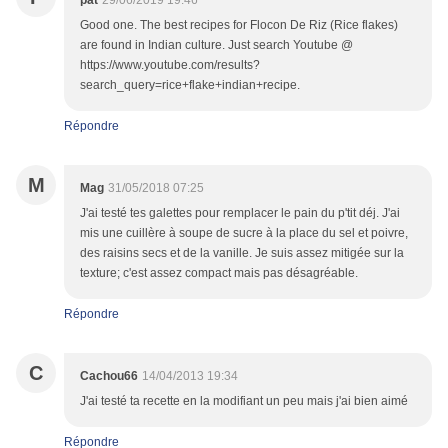
pat
29/06/2019 19:46
Good one. The best recipes for Flocon De Riz (Rice flakes)
are found in Indian culture. Just search Youtube @
https://www.youtube.com/results?
search_query=rice+flake+indian+recipe.
Répondre
M
Mag
31/05/2018 07:25
J'ai testé tes galettes pour remplacer le pain du p'tit déj. J'ai
mis une cuillère à soupe de sucre à la place du sel et poivre,
des raisins secs et de la vanille. Je suis assez mitigée sur la
texture; c'est assez compact mais pas désagréable.
Répondre
C
Cachou66
14/04/2013 19:34
J'ai testé ta recette en la modifiant un peu mais j'ai bien aimé
Répondre