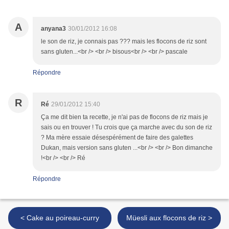
A
anyana3
30/01/2012 16:08
le son de riz, je connais pas ??? mais les flocons de riz sont
sans gluten...<br /> <br /> bisous<br /> <br /> pascale
Répondre
R
Ré
29/01/2012 15:40
Ça me dit bien ta recette, je n'ai pas de flocons de riz mais je
sais ou en trouver ! Tu crois que ça marche avec du son de riz
? Ma mère essaie désespérément de faire des galettes
Dukan, mais version sans gluten ...<br /> <br /> Bon dimanche
!<br /> <br /> Ré
Répondre
< Cake au poireau-curry
Müesli aux flocons de riz >