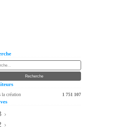
erche
iteurs
 la création
1 751 107
ves
3
2
ril
(1)