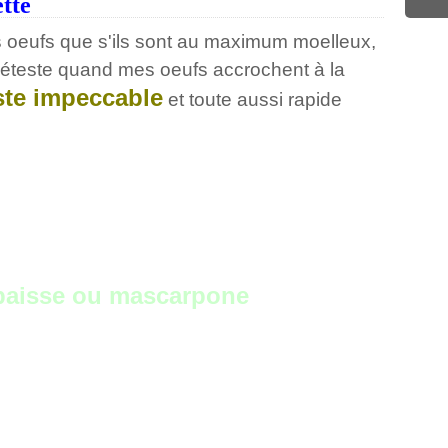
ette
 oeufs que s'ils sont au maximum moelleux,
 déteste quand mes oeufs accrochent à la
uste impeccable
et toute aussi rapide
épaisse ou mascarpone