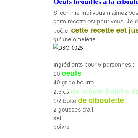
Oeufs brouillés à la ciboul
Si comme moi vous n'aimez vos
cette recette est pour vous. Je
cette recette est j
poêle,
qu'une omelette.
Ingrédients pour 5 personnes :
oeufs
10
40 gr de beurre
de crème fraiche 
2.5 cs
de ciboulette
1/2 botte
2 gousses d'ail
sel
poivre