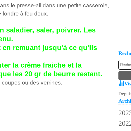
ans le presse-ail dans une petite casserole,
e fondre à feu doux.
 saladier, saler, poivrer. Les
venu.
 en remuant jusqu'à ce qu'ils
Rech
uter la crème fraiche et la
que les 20 gr de beurre restant.
s coupes ou des verrines.
Vis
Depuis
Archi
202
202
Av