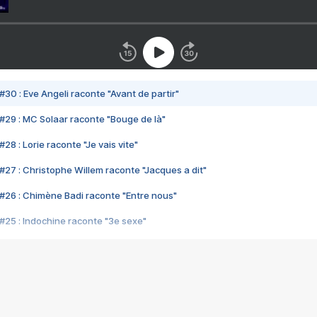
#30 : Eve Angeli raconte "Avant de partir"
#29 : MC Solaar raconte "Bouge de là"
28 : Lorie raconte "Je vais vite"
#27 : Christophe Willem raconte "Jacques a dit"
#26 : Chimène Badi raconte "Entre nous"
#25 : Indochine raconte "3e sexe"
#24 : Zaho raconte "C'est chelou"
#23 : Patrick Bruel raconte "Au café des délices"
#22 : Kyo raconte "Le chemin"