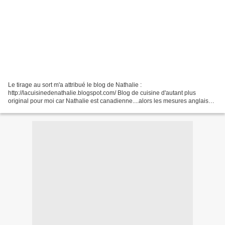
Le tirage au sort m'a attribué le blog de Nathalie :
http://lacuisinedenathalie.blogspot.com/ Blog de cuisine d'autant plus
original pour moi car Nathalie est canadienne....alors les mesures anglaises,
les produits inconnus au bataillon....ça n'a pas...