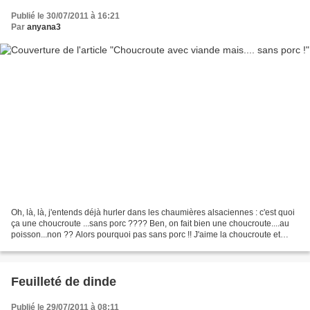
Publié le 30/07/2011 à 16:21
Par
anyana3
Oh, là, là, j'entends déjà hurler dans les chaumières alsaciennes : c'est quoi
ça une choucroute ...sans porc ???? Ben, on fait bien une choucroute....au
poisson...non ?? Alors pourquoi pas sans porc !! J'aime la choucroute et
comme chez nous c'est sans...
Feuilleté de dinde
Publié le 29/07/2011 à 08:11