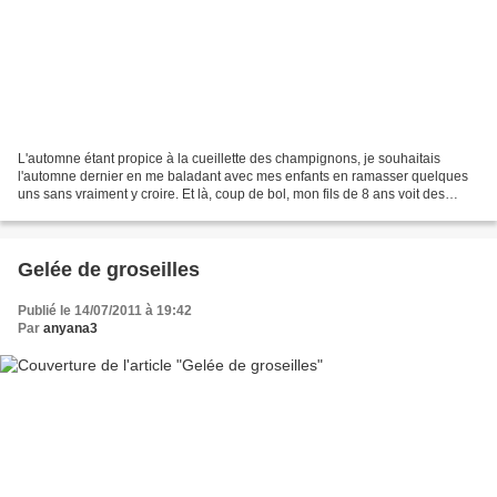
L'automne étant propice à la cueillette des champignons, je souhaitais
l'automne dernier en me baladant avec mes enfants en ramasser quelques
uns sans vraiment y croire. Et là, coup de bol, mon fils de 8 ans voit des
trompettes de la mort et m'a fait...
Gelée de groseilles
Publié le 14/07/2011 à 19:42
Par
anyana3