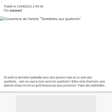
Publié le 13/08/2011 à 09:36
Par
anyana3
Et voilà la dernière tartelette avec des prunes mais là ce sont des
quetschs....rien ne vaut à mon sens les quetschs ! Elles sont charnues, pas
pleines d'eau et ont un goût beaucoup plus prononcé. Faire des tartelettes
avec des quetschs est plus simple,...