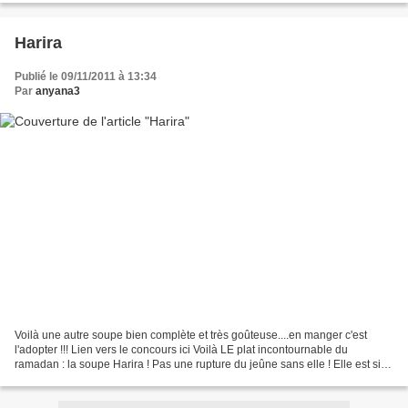
Harira
Publié le 09/11/2011 à 13:34
Par
anyana3
Voilà une autre soupe bien complète et très goûteuse....en manger c'est
l'adopter !!! Lien vers le concours ici Voilà LE plat incontournable du
ramadan : la soupe Harira ! Pas une rupture du jeûne sans elle ! Elle est si
parfumée que nos amis qui y ont...