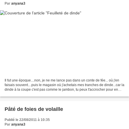
Par
anyana3
Il fut une époque....non, je ne me lance pas dans un conte de fée... où j'en
faisais souvent....puis le magasin où j'achetais mes tranches de dinde...car la
dinde à la coupe c'est pas comme le jambon, tu peux t'accrocher pour en
trouver....à fermé ! Miséricorde...
Pâté de foies de volaille
Publié le 22/08/2011 à 10:35
Par
anyana3