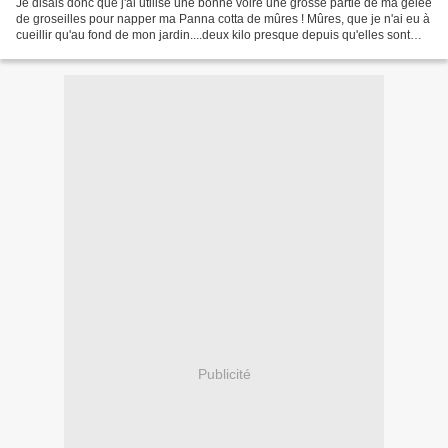
Je disais donc que j'ai utilisé une bonne voire une grosse partie de ma gelée
de groseilles pour napper ma Panna cotta de mûres ! Mûres, que je n'ai eu à
cueillir qu'au fond de mon jardin....deux kilo presque depuis qu'elles sont
bonnes....pas mal....non...
Publicité