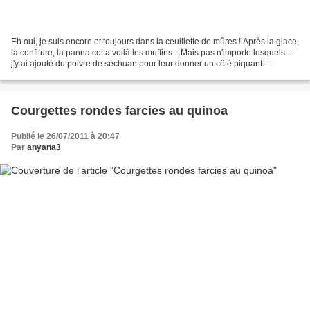
Eh oui, je suis encore et toujours dans la ceuillette de mûres ! Après la glace,
la confiture, la panna cotta voilà les muffins....Mais pas n'importe lesquels...
j'y ai ajouté du poivre de séchuan pour leur donner un côté piquant.
L'avantage avec ce poivre....c'est...
Courgettes rondes farcies au quinoa
Publié le 26/07/2011 à 20:47
Par
anyana3