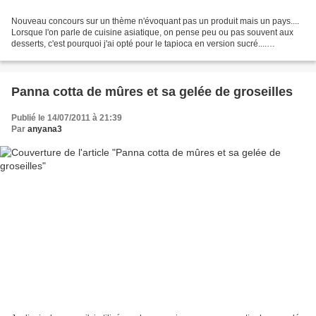
Nouveau concours sur un thème n'évoquant pas un produit mais un pays....
Lorsque l'on parle de cuisine asiatique, on pense peu ou pas souvent aux
desserts, c'est pourquoi j'ai opté pour le tapioca en version sucré....
http://www.kitchenz-and-more.com/2011/08/15/concours-mon-voyage-en-
asie/...
Panna cotta de mûres et sa gelée de groseilles
Publié le 14/07/2011 à 21:39
Par
anyana3