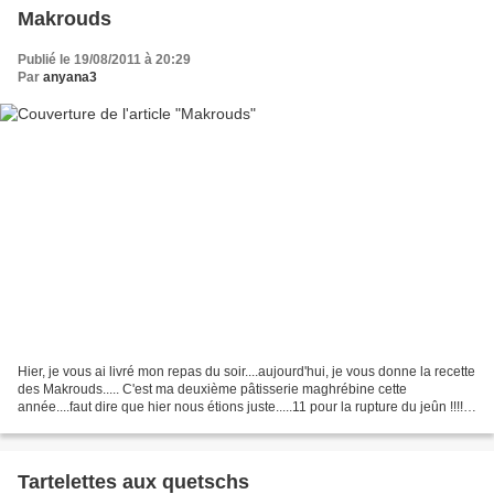
Makrouds
Publié le 19/08/2011 à 20:29
Par
anyana3
Hier, je vous ai livré mon repas du soir....aujourd'hui, je vous donne la recette
des Makrouds..... C'est ma deuxième pâtisserie maghrébine cette
année....faut dire que hier nous étions juste.....11 pour la rupture du jeûn !!!! Il
fallait de quoi rassasier...
Tartelettes aux quetschs