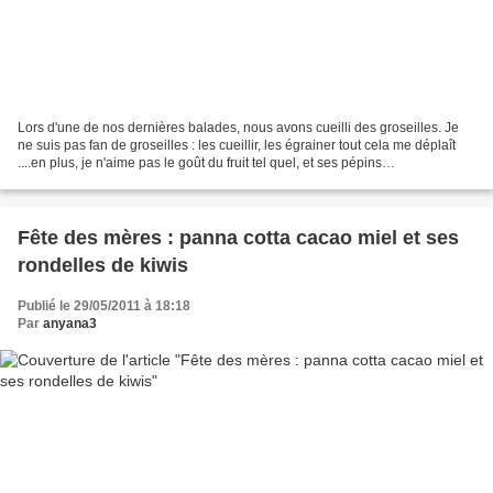
Lors d'une de nos dernières balades, nous avons cueilli des groseilles. Je
ne suis pas fan de groseilles : les cueillir, les égrainer tout cela me déplaît
....en plus, je n'aime pas le goût du fruit tel quel, et ses pépins
m'incommodent !! Mais comme...
Fête des mères : panna cotta cacao miel et ses
rondelles de kiwis
Publié le 29/05/2011 à 18:18
Par
anyana3