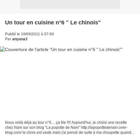
Un tour en cuisine n°6 " Le chinois"
Publié le 18/09/2011 à 07:00
Par
anyana3
Nous voilà déjà au tour n°6.... ça file !!!! Aujourd'hui, je choisi une recette
chez Nani sur son blog "La popotte de Nani" http://lapopottedenani.over-
blog.com/ le choix est vaste mais j'ai pensé de suite à ma choupette quand
j'ai vu la recette du chinois.....c'est...