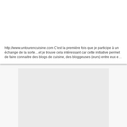
http://www.untourencuisine.com C'est la première fois que je participe à un
échange de la sorte....et je trouve cela intéressant car cette initiative permet
de faire connaitre des blogs de cuisine, des bloggeuses (eurs) entre eux et
faire des échanges...