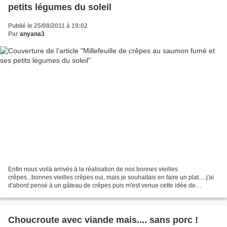
petits légumes du soleil
Publié le 25/08/2011 à 19:02
Par
anyana3
Enfin nous voilà arrivés à la réalisation de nos bonnes vieilles
crêpes...bonnes vieilles crêpes oui, mais je souhaitais en faire un plat.....j'ai
d'abord pensé à un gâteau de crêpes puis m'est venue cette idée de
millefeuille après avoir fait un tour...
Choucroute avec viande mais.... sans porc !