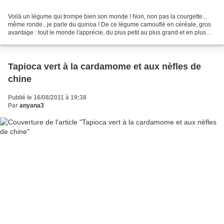
Voilà un légume qui trompe bien son monde ! Non, non pas la courgette...
même ronde...je parle du quinoa ! De ce légume camouflé en céréale, gros
avantage : tout le monde l'apprécie, du plus petit au plus grand et en plus
même les calories sont masquées....même...
Tapioca vert à la cardamome et aux nèfles de
chine
Publié le 16/08/2011 à 19:38
Par
anyana3