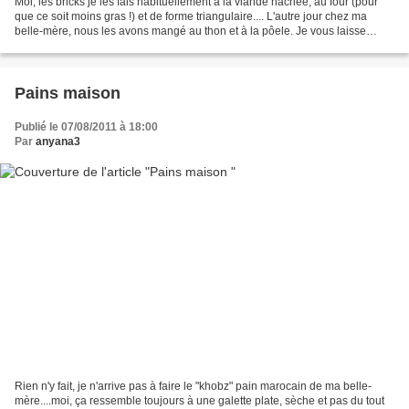
Moi, les bricks je les fais habituellement à la viande hâchée, au four (pour
que ce soit moins gras !) et de forme triangulaire.... L'autre jour chez ma
belle-mère, nous les avons mangé au thon et à la pôele. Je vous laisse
imaginer la réflexion de mes...
Pains maison
Publié le 07/08/2011 à 18:00
Par
anyana3
Rien n'y fait, je n'arrive pas à faire le "khobz" pain marocain de ma belle-
mère....moi, ça ressemble toujours à une galette plate, sèche et pas du tout