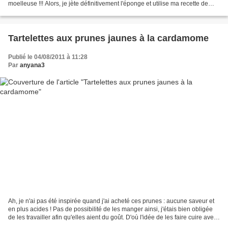
moelleuse !!! Alors, je jète définitivement l'éponge et utilise ma recette de
pain que je maîtrise....quelquefois...
Tartelettes aux prunes jaunes à la cardamome
Publié le 04/08/2011 à 11:28
Par
anyana3
Ah, je n'ai pas été inspirée quand j'ai acheté ces prunes : aucune saveur et
en plus acides ! Pas de possibilité de les manger ainsi, j'étais bien obligée
de les travailler afin qu'elles aient du goût. D'où l'idée de les faire cuire avec
du sucre afin...