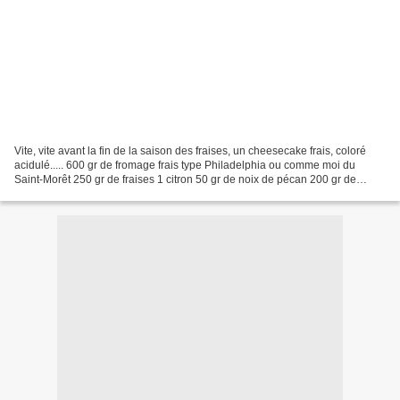
Vite, vite avant la fin de la saison des fraises, un cheesecake frais, coloré
acidulé..... 600 gr de fromage frais type Philadelphia ou comme moi du
Saint-Morêt 250 gr de fraises 1 citron 50 gr de noix de pécan 200 gr de
biscuits secs type gâteaux à thé...