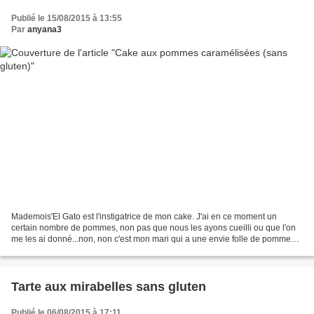
Publié le 15/08/2015 à 13:55
Par
anyana3
Mademois'El Gato est l'instigatrice de mon cake. J'ai en ce moment un
certain nombre de pommes, non pas que nous les ayons cueilli ou que l'on
me les ai donné...non, non c'est mon mari qui a une envie folle de pommes !
A croire que les hommes puissent...
Tarte aux mirabelles sans gluten
Publié le 06/08/2015 à 17:11