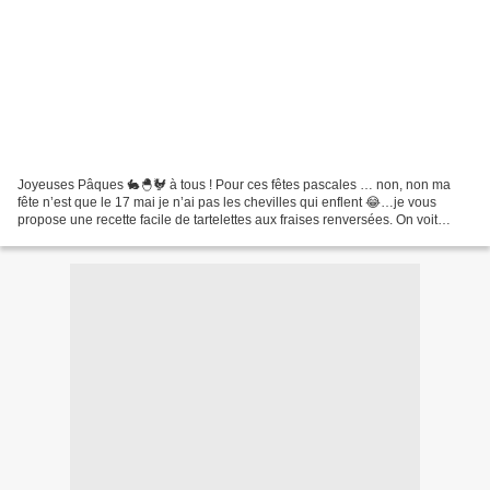
Joyeuses Pâques 🐇🐣🐓 à tous ! Pour ces fêtes pascales … non, non ma
fête n’est que le 17 mai je n’ai pas les chevilles qui enflent 😂…je vous
propose une recette facile de tartelettes aux fraises renversées. On voit
beaucoup de tarte renversée sur la toile,...