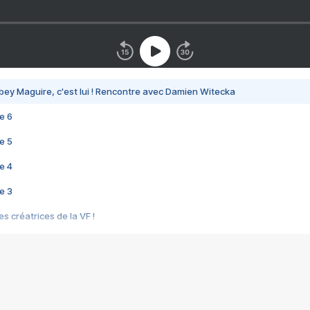
bey Maguire, c'est lui ! Rencontre avec Damien Witecka
e 6
e 5
e 4
e 3
s créatrices de la VF !
e 2
e 1
e Mektoub My Love arrive enfin ! Rencontre avec Shaïn Boumedine et Sal