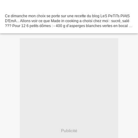
Ce dimanche mon choix se porte sur une recette du blog LeS PeTiTs PlAtS
D'EmA... Allons voir ce que Made in cooking a choisi chez moi : sucré, salé
??? Pour 12 6 petits dômes : - 400 g d’asperges blanches vertes en bocal (2
petits bocaux) - 4 œufs - 20...
Publicité