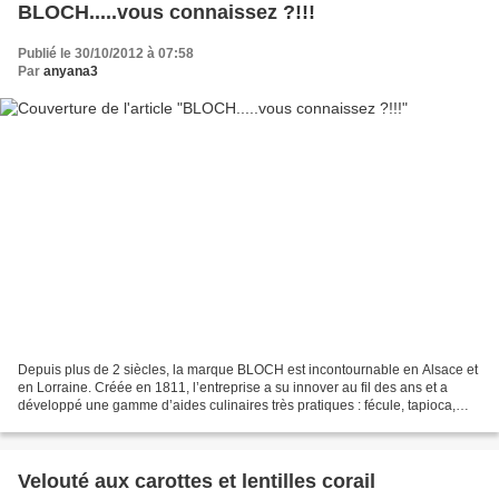
BLOCH.....vous connaissez ?!!!
Publié le 30/10/2012 à 07:58
Par
anyana3
Depuis plus de 2 siècles, la marque BLOCH est incontournable en Alsace et
en Lorraine. Créée en 1811, l’entreprise a su innover au fil des ans et a
développé une gamme d’aides culinaires très pratiques : fécule, tapioca,
flocons d’avoine, chapelure… En...
Velouté aux carottes et lentilles corail