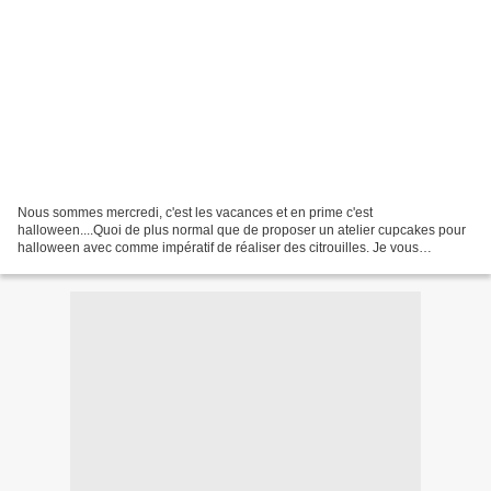
Nous sommes mercredi, c'est les vacances et en prime c'est
halloween....Quoi de plus normal que de proposer un atelier cupcakes pour
halloween avec comme impératif de réaliser des citrouilles. Je vous
présente donc mon équipe de marmitons de choc, en...