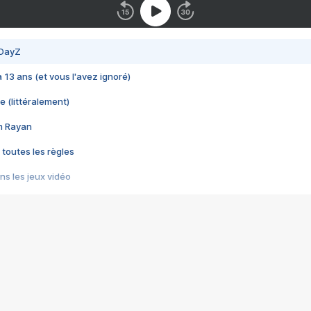
 DayZ
 a 13 ans (et vous l'avez ignoré)
e (littéralement)
im Rayan
 toutes les règles
s les jeux vidéo
us choquant de Rockstar ? - Le scandale BULLY
e plus moche de Steam
du RÊVE tourne au CAUCHEMAR
pendant 8 heures
it… à tort