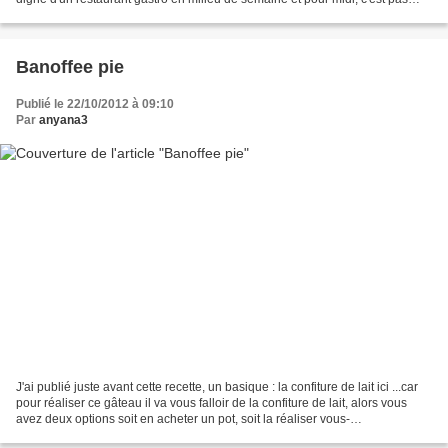
courant et pourtant avec...
Banoffee pie
Publié le 22/10/2012 à 09:10
Par
anyana3
J'ai publié juste avant cette recette, un basique : la confiture de lait ici ...car
pour réaliser ce gâteau il va vous falloir de la confiture de lait, alors vous
avez deux options soit en acheter un pot, soit la réaliser vous-
même...Sachant qu'il est...