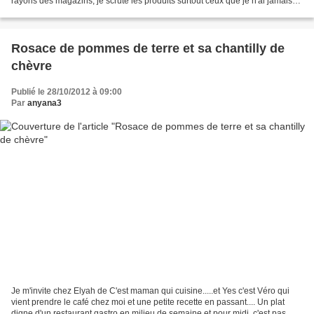
rayons des magazins, je scrute les produits surtout ceux que je n'ai jamais
testé et les crozets en font...
Rosace de pommes de terre et sa chantilly de
chèvre
Publié le 28/10/2012 à 09:00
Par
anyana3
Je m'invite chez Elyah de C'est maman qui cuisine.....et Yes c'est Véro qui
vient prendre le café chez moi et une petite recette en passant.... Un plat
digne d'un restaurant gastro en milieu de semaine et pour midi, c'est pas