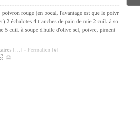
poivron rouge (en bocal, l'avantage est que le poivr
r) 2 échalotes 4 tranches de pain de mie 2 cuil. à so
 5 cuil. à soupe d'huile d'olive sel, poivre, piment
ires [
…
]
- Permalien [
#
]