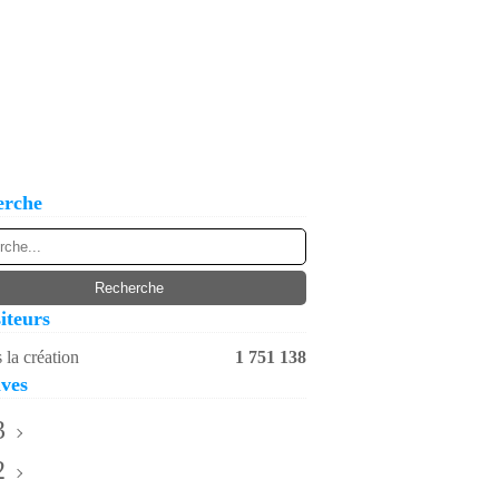
erche
iteurs
 la création
1 751 138
ves
3
2
ril
(1)