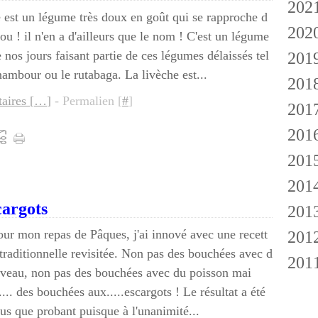
202
Fé
Ja
 est un légume très doux en goût qui se rapproche d
202
Ju
hou ! il n'en a d'ailleurs que le nom ! C'est un légume
e nos jours faisant partie de ces légumes délaissés tel
201
M
D
nambour ou le rutabaga. La livèche est...
201
Av
N
N
ires [
…
]
- Permalien [
#
]
201
M
A
S
D
201
Fé
Av
Ju
Oc
Oc
201
Ja
Av
Ju
Ju
D
201
M
M
Fé
S
D
cargots
201
Fé
Fé
Ja
A
N
D
our mon repas de Pâques, j'ai innové avec une recett
201
Ja
Ja
Ju
Oc
N
D
 traditionnelle revisitée. Non pas des bouchées avec d
201
Ju
S
Oc
N
D
 veau, non pas des bouchées avec du poisson mai
M
A
S
Oc
N
D
.... des bouchées aux.....escargots ! Le résultat a été
lus que probant puisque à l'unanimité...
M
Ju
A
S
Oc
N