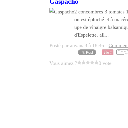
Gaspacho
2 concombres 3 tomates 1 
on est épluché et à macére
upe de vinaigre balsamique
d'Espelette, ail...
Posté par anyana3 à 18:46 -
Commenta
Vous aimez ?
0 vote