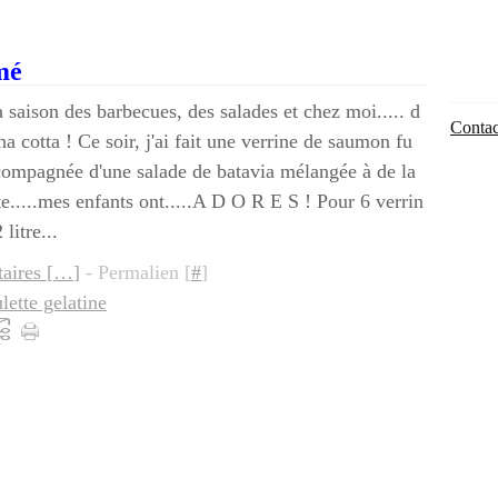
mé
a saison des barbecues, des salades et chez moi..... d
Contac
a cotta ! Ce soir, j'ai fait une verrine de saumon fu
ompagnée d'une salade de batavia mélangée à de la
te.....mes enfants ont.....A D O R E S ! Pour 6 verrin
 litre...
ires [
…
]
- Permalien [
#
]
ette gelatine