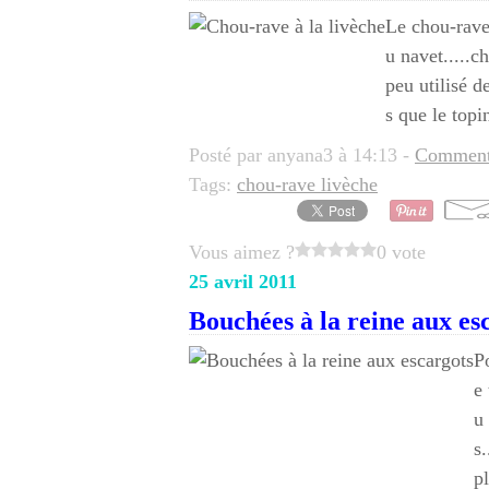
Le chou-rave
u navet.....c
peu utilisé d
s que le topi
Posté par anyana3 à 14:13 -
Commenta
Tags:
chou-rave livèche
Vous aimez ?
0 vote
25 avril 2011
Bouchées à la reine aux es
P
e
u
s.
p