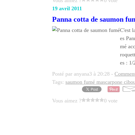
Vous aimez ?
0 vote
19 avril 2011
Panna cotta de saumon fu
C'est l
es Pann
mé acc
roquet
es : 1/2
Posté par anyana3 à 20:28 -
Commenta
Tags:
saumon fumé mascarpone ciboul
Vous aimez ?
0 vote