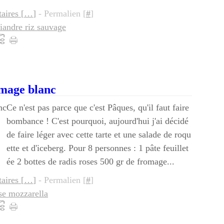
ires [
…
]
- Permalien [
#
]
Fé
Ju
Ju
A
S
Oc
riandre riz sauvage
Ja
M
Ju
Ju
A
S
Av
M
Ju
Ju
A
M
Av
M
Ju
Ju
Fé
M
Av
M
Ju
omage blanc
Ja
Fé
M
Av
M
Ce n'est pas parce que c'est Pâques, qu'il faut faire
bombance ! C'est pourquoi, aujourd'hui j'ai décidé
Ja
Fé
M
Av
de faire léger avec cette tarte et une salade de roqu
Ja
Fé
ette et d'iceberg. Pour 8 personnes : 1 pâte feuillet
Ja
ée 2 bottes de radis roses 500 gr de fromage...
ires [
…
]
- Permalien [
#
]
se mozzarella