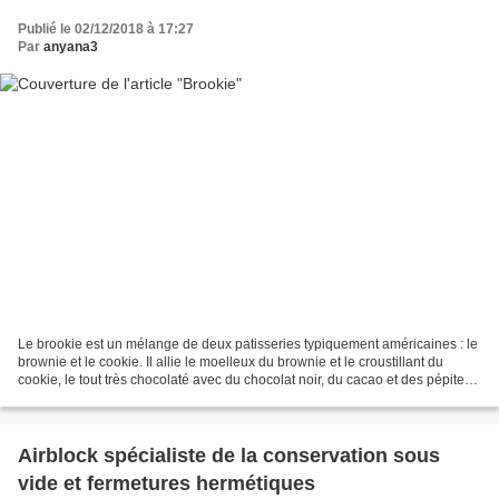
Publié le 02/12/2018 à 17:27
Par
anyana3
Le brookie est un mélange de deux patisseries typiquement américaines : le
brownie et le cookie. Il allie le moelleux du brownie et le croustillant du
cookie, le tout très chocolaté avec du chocolat noir, du cacao et des pépites.
Au thermomix ou pas ce...
Airblock spécialiste de la conservation sous
vide et fermetures hermétiques