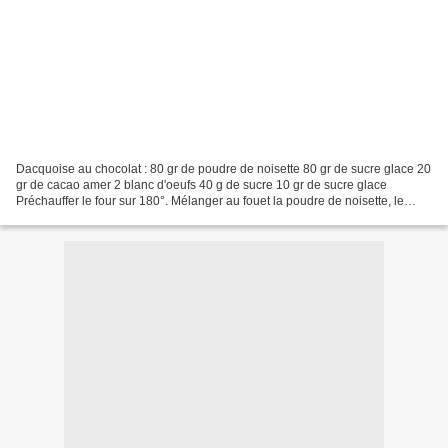
Dacquoise au chocolat : 80 gr de poudre de noisette 80 gr de sucre glace 20
gr de cacao amer 2 blanc d'oeufs 40 g de sucre 10 gr de sucre glace
Préchauffer le four sur 180°. Mélanger au fouet la poudre de noisette, le
sucre glace et le cacao. Monter les...